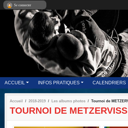
Panneau de gestion des cookies
Se connecter
ACCUEIL
INFOS PRATIQUES
CALENDRIERS
Accueil
2018-2019
Les albums photos
Tournoi de METZERV
TOURNOI DE METZERVISSE