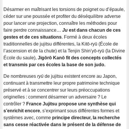
Désarmer en maîtrisant les torsions de poignet ou d’épaule,
céder sur une poussée et profiter du déséquilibre adverse
pour lancer une projection, connaître les méthodes pour
faire perdre connaissance…
Ju
est dans chacun de ces
gestes et de ces situations
. Formé à deux écoles
traditionnelles de jujitsu différentes, la Kitō-ryū (École de
l’ascension et de la chute) et la Tenjin Shin'yō-ryū (la Divine
École du saule),
Jigōrō Kanō
fit des concepts collectés
et transmis par ces écoles la base de son judo.
De nombreuses
ryū
de jujitsu existent encore au Japon,
continuant à transmettre leur propre patrimoine technique
préservé et à se concentrer sur leurs préoccupations
originelles : comment désarmer un adversaire ? Le
contrôler ?
France Jujitsu propose une synthèse qui
s’enrichit encore
, s’exprimant sous différentes formes et
systèmes avec, comme
principe directeur, la recherche
sans cesse réactivée dans le présent de la défense de