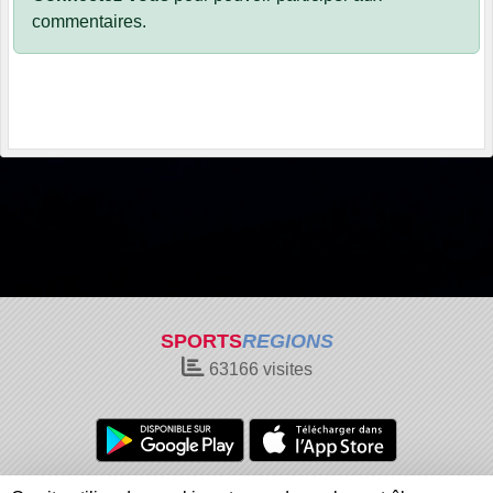
commentaires.
SPORTS
REGIONS
63166
visites
Charte cookies
Gestion des cookies