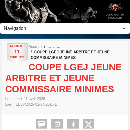
Panneau de gestion des cookies
Le
samedi
Accueil
11
COUPE LGEJ JEUNE ARBITRE ET JEUNE
COMMISSAIRE MINIMES
AVRIL
2026
COUPE LGEJ JEUNE
ARBITRE ET JEUNE
COMMISSAIRE MINIMES
Le
samedi
11
avril
2026
Lieu :
11/03/2026
01/04/2026
L