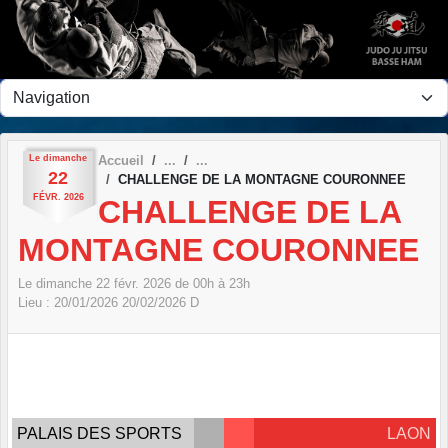
Panneau de gestion des cookies
Le
dimanche
Accueil
22
CHALLENGE DE LA MONTAGNE COURONNEE
FÉVR.
2026
CHALLENGE DE LA
MONTAGNE COURONNEE
Le
dimanche
22
févr.
2026
de 00h à 23h
Lieu :
20/01/2026
20/02/2026
D
PALAIS DES SPORTS
LAON