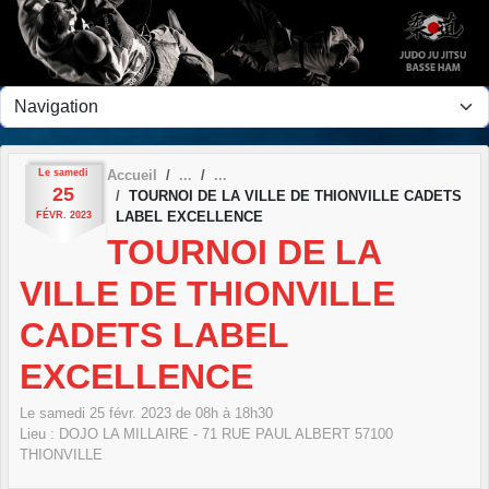
Panneau de gestion des cookies
Le
samedi
Accueil
25
TOURNOI DE LA VILLE DE THIONVILLE CADETS
LABEL EXCELLENCE
FÉVR.
2023
TOURNOI DE LA
VILLE DE THIONVILLE
CADETS LABEL
EXCELLENCE
Le
samedi
25
févr.
2023
de 08h à 18h30
Lieu :
DOJO LA MILLAIRE - 71 RUE PAUL ALBERT
57100
THIONVILLE